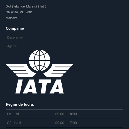
B-d Ștefan cel Mare și Sfînt 3
Chișinău, MD-2001
Moldova
Companie
Despre noi
Agentii
Regim de lucru:
Ln. – Vi.
09:00 – 18:00
Sâmbătă
09:00 – 17:00