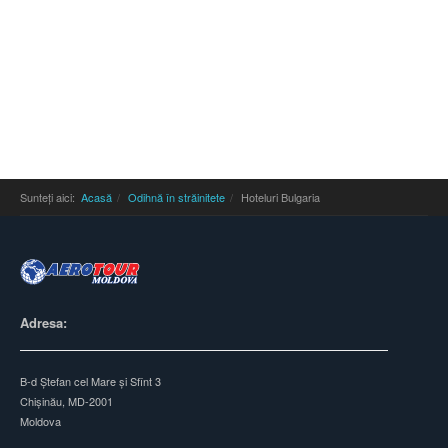
Sunteți aici:
Acasă
Odihnă în străinitete
Hoteluri Bulgaria
Adresa:
B-d Ștefan cel Mare și Sfînt 3
Chișinău, MD-2001
Moldova