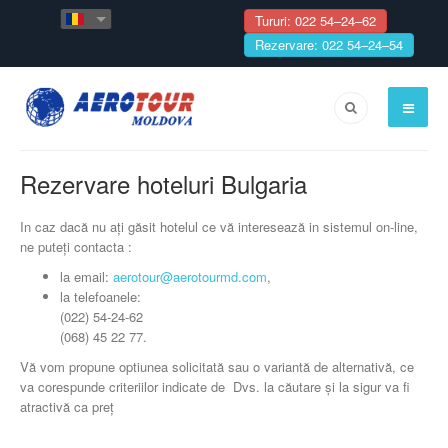
Tururi: 022 54–24–62
Rezervare: 022 54–24–54
Rezervare hoteluri Bulgaria
In caz dacă nu ați găsit hotelul ce vă interesează in sistemul on-line,
ne puteți contacta :
la email:
aerotour@aerotourmd.com
,
la telefoanele:
(022) 54-24-62
(068) 45 22 77.
Vă vom propune optiunea solicitată sau o variantă de alternativă, ce
va corespunde criteriilor indicate de Dvs. la căutare și la sigur va fi
atractivă ca preț