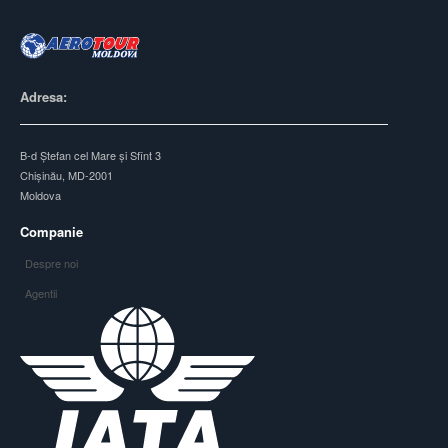
Adresa:
B-d Ștefan cel Mare și Sfînt 3
Chișinău, MD-2001
Moldova
Companie
Despre noi
Agentii