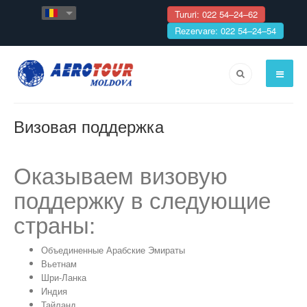
Tururi: 022 54–24–62
Rezervare: 022 54–24–54
Визовая поддержка
Оказываем визовую
поддержку в следующие
страны:
Объединенные Арабские Эмираты
Вьетнам
Шри-Ланка
Индия
Тайланд