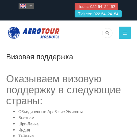
Tours: 022 54–24–62
Tickets: 022 54–24–54
Визовая поддержка
Оказываем визовую
поддержку в следующие
страны:
Объединенные Арабские Эмираты
Вьетнам
Шри-Ланка
Индия
Тайланд