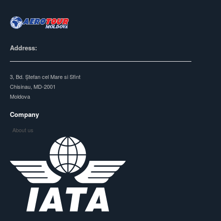
Address:
3, Bd. Ștefan cel Mare si Sfint
Chisinau, MD-2001
Moldova
Company
About us